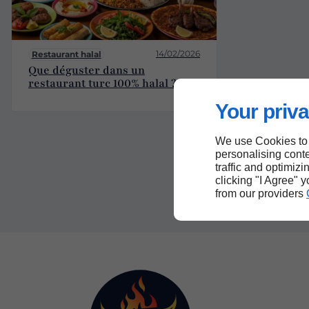
14/02/2026
Restaurant halal
Que déguster dans un
restaurant turc 100% halal ?
Your priva
We use Cookies to
personalising conte
traffic and optimizi
clicking "I Agree" 
from our providers