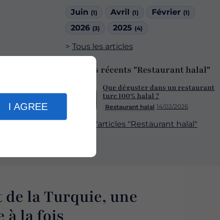
Juin
Avril
Février
(1)
(1)
(1)
2026
2025
(3)
(4)
Tous les articles
Articles récents "Restaurant halal"
Que déguster dans un restaurant
turc 100% halal ?
I AGREE
14/02/2026
Restaurant halal
Plus d'articles "Restaurant halal"
 de la Turquie, une
 à la fois