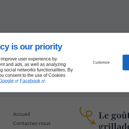
cy is our priority
 improve user experience by
Customize
nt and ads, as well as analyzing
ng social networks functionalities. By
you consent to the use of Cookies
Google
Facebook
.
Le goût
Accueil
grillade
Contactez-nous