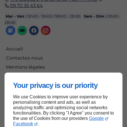
09 70 35 43 64
Mar - Ven :
12h00 - 15h00 / 18h00 - 23h30
Sam - Dim :
12h00 -
23h30
Accueil
Contactez-nous
Mentions légales
Plan du site
Your privacy is our priority
We use Cookies to improve user experience by
Haut de page
personalising content and ads, as well as
analyzing traffic and optimizing social networks
functionalities. By clicking "I Agree" you consent to
the use of Cookies from our providers
Google
Facebook
.