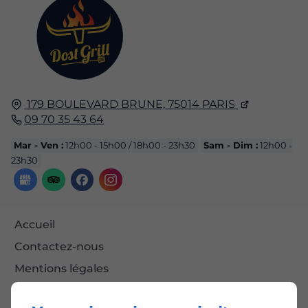
179 BOULEVARD BRUNE,
75014
PARIS
09 70 35 43 64
Mar - Ven :
12h00 - 15h00 / 18h00 - 23h30
Sam - Dim :
12h00 -
23h30
Accueil
Contactez-nous
Mentions légales
Plan du site