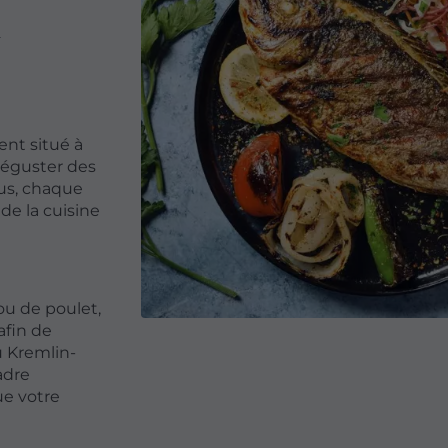
u
ent situé à
déguster des
us, chaque
 de la cuisine
ou de poulet,
afin de
u Kremlin-
adre
ue votre