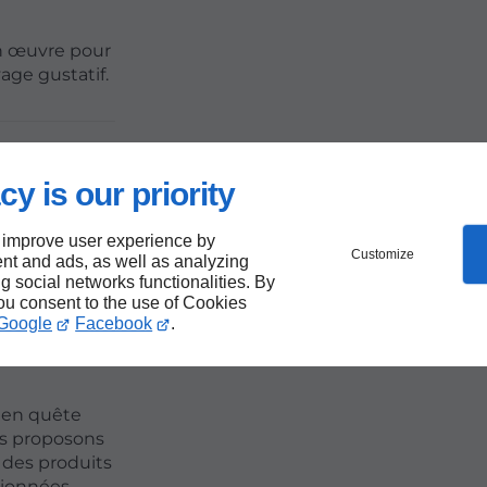
en œuvre pour
age gustatif.
e
cy is our priority
 improve user experience by
Customize
nt and ads, as well as analyzing
ng social networks functionalities. By
you consent to the use of Cookies
Google
Facebook
.
s en quête
s proposons
 des produits
ctionnées