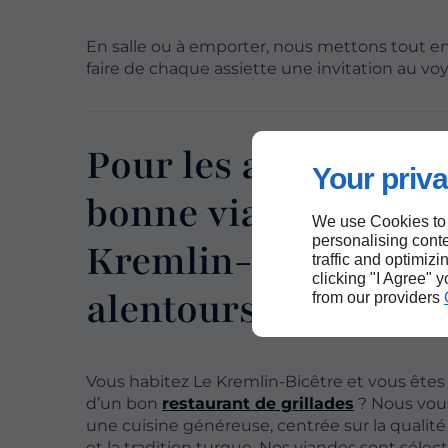
En salle ou à emporter, nous mettons tout 
faire de chaque assiette une invitation au voy
Pour les amateurs d
Your priva
bonne viande au
We use Cookies to
personalising conte
Kremlin-Bicêtre et
traffic and optimizi
clicking "I Agree" 
alentours
from our providers
Vous habitez Le Kremlin-Bicêtre et vous ête
d’un bon
restaurant de grillades
? Nous vou
une cuisine généreuse, centrée sur la qualité
et la tradition turque. Nos viandes sont séle