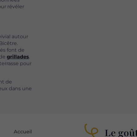
our révéler
vial autour
icêtre.
és font de
 de
grillades
.
 terrasse pour
nt de
reux dans une
Le goût
Accueil